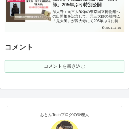
師」205年ぶり特別公開
深大寺：元三大師像の東京国立博物館へ
の出開帳を記念して、元三大師の胎内仏
「鬼大師」が深大寺にて205年ぶりに特別
公開されます。この記事では、鬼大師の
2021.11.16
特別公開、期間中の特別御朱印や特別授
与物について紹介しています。
コメント
コメントを書き込む
おとんTechブログの管理人