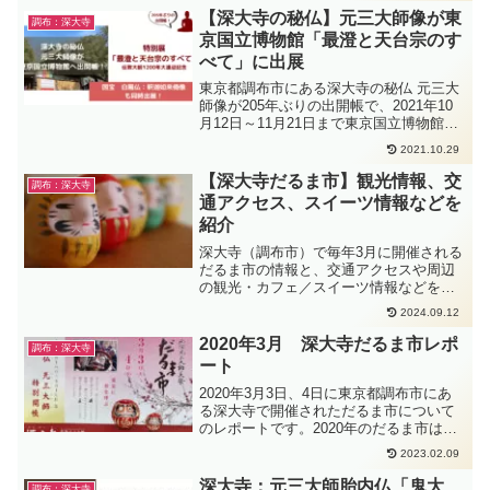
ます。
【深大寺の秘仏】元三大師像が東
調布：深大寺
京国立博物館「最澄と天台宗のす
べて」に出展
東京都調布市にある深大寺の秘仏 元三大
師像が205年ぶりの出開帳で、2021年10
月12日～11月21日まで東京国立博物館に
出展されています。この記事では、深大
2021.10.29
寺の元三大師像、国宝白鳳仏、の出開帳
について紹介しています。
【深大寺だるま市】観光情報、交
調布：深大寺
通アクセス、スイーツ情報などを
紹介
深大寺（調布市）で毎年3月に開催される
だるま市の情報と、交通アクセスや周辺
の観光・カフェ／スイーツ情報などを紹
介。また深大寺だるま市を楽しむポイン
2024.09.12
トとして、お練り行列、だるまの目入
れ、深大寺名物も紹介しています。
2020年3月 深大寺だるま市レポ
調布：深大寺
ート
2020年3月3日、4日に東京都調布市にあ
る深大寺で開催されただるま市について
のレポートです。2020年のだるま市は、
コロナの影響でお練り行列が中止とな
2023.02.09
り、やはり人出も少ない状況でした。
深大寺：元三大師胎内仏「鬼大
調布：深大寺