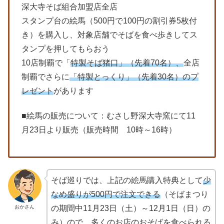
深大寺そば組合加盟店全店
スタンプ台の絵馬（500円で100円の割引券5枚付
き）を購入し、対象店舗でそばを食べ歩きしてス
タンプを押してもらおう
10店制覇で「
特製そば猪口」（先着70名）、
全店
制覇でさらに
「特製とっくり」（先着30名）のプ
レゼント
があります
■絵馬の販売について：むさし野深大寺窯にて11
月23日より販売（販売時間 10時～16時）
そば巡りでは、上記の絵馬購入特典として
少
なめ盛りが500円で注文できる
（そばまつり
おかさん
の期間中11月23日（土）～12月1日（日）の
み）ので、多くのお店のおそばを食べられる