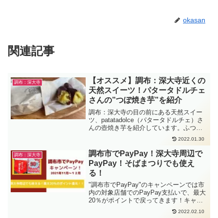
okasan
関連記事
【オススメ】調布：深大寺近くの
調布：深大寺
天然スイーツ！パタータドルチェ
さんの”つぼ焼き芋”を紹介
調布：深大寺の目の前にある天然スイー
ツ、patatadolce（パタータドルチェ）さ
んの壺焼き芋を紹介しています。ふつう
の焼き芋とはちがう、ねっとりした甘さ
2022.01.30
は、一度食べると病みつきになります。
天然スイーツ（原材料は芋のみ）ですの
調布市でPayPay！深大寺周辺で
調布：深大寺
で、大人も子供も安心して食べられま
PayPay！そばまつりでも使え
す。ぜひ、一度味わってみて下さい！
る！
"調布市でPayPay"のキャンペーンでは市
内の対象店舗でのPayPay支払いで、最大
20％がポイントで戻ってきます！キャン
ペーンの概要、また深大寺周辺でのキャ
2022.02.10
ンペーン参加店舗についても紹介してい