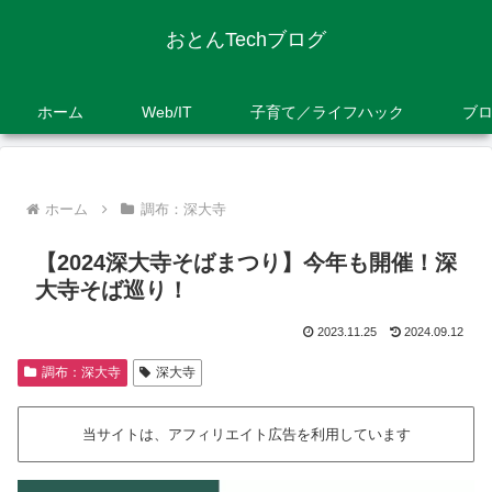
おとんTechブログ
ホーム
Web/IT
子育て／ライフハック
ブ
ホーム
調布：深大寺
【2024深大寺そばまつり】今年も開催！深
大寺そば巡り！
2023.11.25
2024.09.12
調布：深大寺
深大寺
当サイトは、アフィリエイト広告を利用しています