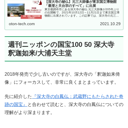
【深大寺の秘仏】元三大師像が東京国立博物館
「最澄と天台宗のすべて」に出展
東京都調布市にある深大寺の秘仏 元三大師像が205年ぶり
の出開帳で、2021年10月12日～11月21日まで東京国立博
物館に出展されています。この記事では、深大寺の元三大
師像、国宝白鳳仏、の出開帳について紹介しています。
oton-tech.com
2021.10.29
週刊ニッポンの国宝100 50 深大寺
釈迦如来/大浦天主堂
2018年発売で少し古いのですが、深大寺の「釈迦如来倚
像」にフォーカスして、非常に良くまとまっています。
先に紹介した
『深大寺の白鳳仏：武蔵野にもたらされた奇
跡の国宝』
と合わせて読むと、深大寺の白鳳仏についての
理解がより深まります。