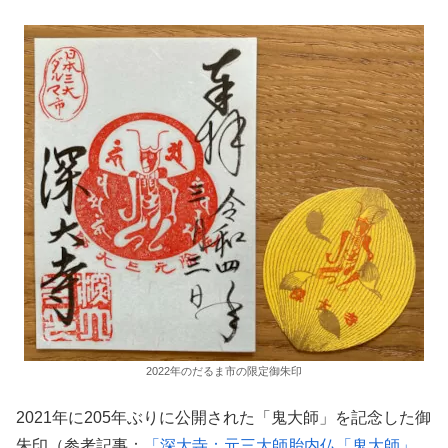
2022年のだるま市の限定御朱印
2021年に205年ぶりに公開された「鬼大師」を記念した御
朱印（参考記事：
「深大寺：元三大師胎内仏「鬼大師」