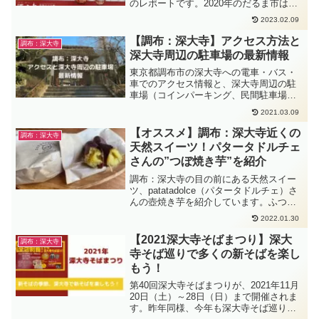
のレポートです。2020年のだるま市は、
コロナの影響でお練り行列が中止とな
2023.02.09
り、やはり人出も少ない状況でした。
【調布：深大寺】アクセス方法と
調布：深大寺
深大寺周辺の駐車場の最新情報
東京都調布市の深大寺への電車・バス・
車でのアクセス情報と、深大寺周辺の駐
車場（コインパーキング、民間駐車場）
の最新情報を載せています。深大寺は散
2021.03.09
歩コースである筆者が、常に最新情報に
アップデートしています。
【オススメ】調布：深大寺近くの
調布：深大寺
天然スイーツ！パタータドルチェ
さんの”つぼ焼き芋”を紹介
調布：深大寺の目の前にある天然スイー
ツ、patatadolce（パタータドルチェ）さ
んの壺焼き芋を紹介しています。ふつう
の焼き芋とはちがう、ねっとりした甘さ
2022.01.30
は、一度食べると病みつきになります。
天然スイーツ（原材料は芋のみ）ですの
【2021深大寺そばまつり】深大
調布：深大寺
で、大人も子供も安心して食べられま
寺そば巡りで多くの新そばを楽し
す。ぜひ、一度味わってみて下さい！
もう！
第40回深大寺そばまつりが、2021年11月
20日（土）～28日（日）まで開催されま
す。昨年同様、今年も深大寺そば巡りも