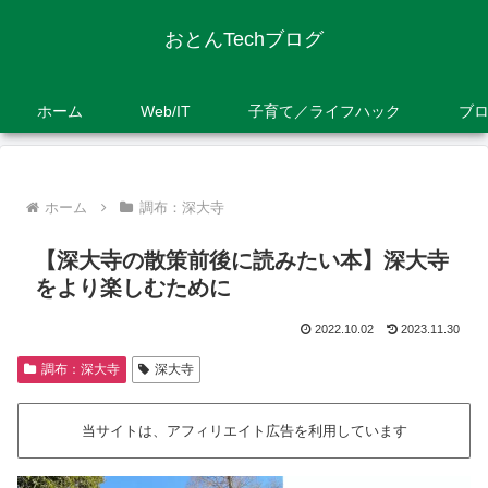
おとんTechブログ
ホーム
Web/IT
子育て／ライフハック
ブ
ホーム
調布：深大寺
【深大寺の散策前後に読みたい本】深大寺
をより楽しむために
2022.10.02
2023.11.30
調布：深大寺
深大寺
当サイトは、アフィリエイト広告を利用しています