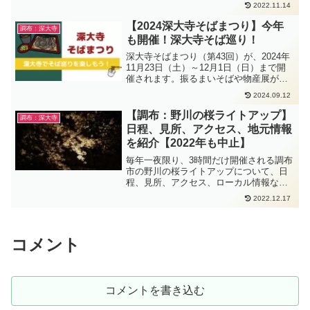
あります。また、11月27日（土）にはそ
2022.11.14
ば守観音供養祭も開催されます。この記
事では、2021年の深大寺そばまつりにつ
【2024深大寺そばまつり】今年
調布：深大寺
いて紹介しています。
も開催！深大寺そば巡り！
深大寺そばまつり（第43回）が、2024年
11月23日（土）～12月1日（日）まで開
催されます。振るまいそばや物産展が、
今年もあります。この記事では、2024年
2024.09.12
の深大寺そばまつりについて紹介しま
す。
【調布：野川の桜ライトアップ】
調布：深大寺
日程、見所、アクセス、地元情報
を紹介【2022年も中止】
毎年一夜限り、3時間だけ開催される調布
市の野川の桜ライトアップについて、日
程、見所、アクセス、ローカル情報など
を記載しています。
2022.12.17
コメント
コメントを書き込む