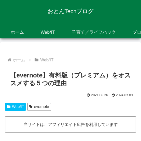
おとんTechブログ
ホーム
Web/IT
子育て／ライフハック
ブ
ホーム
Web/IT
【evernote】有料版（プレミアム）をオス
スメする５つの理由
2021.06.26
2024.03.03
Web/IT
evernote
当サイトは、アフィリエイト広告を利用しています