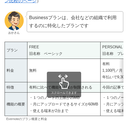
ン比較のページ
）
Businessプランは、会社などの組織で利用
するのに特化したプランです
おかさん
FREE
PERSONAL
プラン
旧名称 ベーシック
旧名称 プレ
有料
料金
無料
1,100円／月
年払いで9,300
特徴
有料に比べて機能や上限が制限される
今回の記事で
スクロールできます
・１つのノートの上限が25MB
・１つのノート
機能の概要
・月にアップロードできるサイズが60MB
・月にアップロ
・使える端末が2台まで
・使える端末
Evernoteのプラン概要と料金