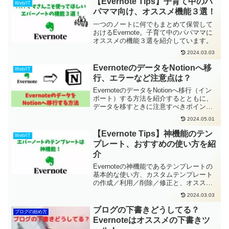
【Evernote Tips】子育て中のパ
Web/IT
パママ向け、オススメ機能３選！
一つのノートに何でもまとめて保管して
おけるEvernote。子育て中のパパママに
オススメの機能３選を紹介しています。
2024.03.03
EvernoteのデータをNotionへ移
Web/IT
行、エラーなど注意点は？
EvernoteのデータをNotionへ移行（イン
ポート）する方法を紹介するとともに、
データを移すときに注意すべきポイント
とエラーが起こった時の対応策を紹介し
2024.05.01
ています。
【Evernote Tips】神機能のテン
Web/IT
プレート、おすすめの使い方を紹
介
Evernoteの神機能であるテンプレートの
基本的な使い方、カスタムテンプレート
の作成／利用／削除／修正と、オススメ
のテンプレートの使い方について紹介し
2024.03.03
ています。テンプレートを使うことで、
文書作成だけでなく考える時間の効率ア
ブログの下書きどうしてる？
ブログの始め方
ップにもなります。ぜひ、テンプレート
Evernoteはオススメの下書きツ
を使いこなしてみましょう。