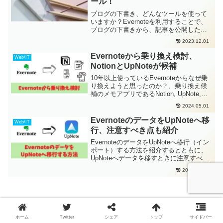
ール！
ブログの下書き、どんなツールを使って
いますか？Evernoteを利用することで、
ブログの下書きから、記事を公開した後
のリライトまで、効率良く行うことがで
2023.12.01
きます。Evernoteをオススメする理由を
３つにまとめて紹介しています。
Evernoteから乗り換え検討、
Web/IT
NotionとUpNoteが候補
10年以上使っているEvernoteからなぜ乗
り換えようと思ったのか？、乗り換え候
補のメモアプリであるNotion, UpNote,
Microsoft OneNote, Dropbox Paperとの機
2024.05.01
能比較、などを紹介しています。
EvernoteのデータをUpNoteへ移
Web/IT
行、注意すべき点も紹介
EvernoteのデータをUpNoteへ移行（イン
ポート）する方法を紹介するとともに、
UpNoteへデータを移すときに注意すべき
ポイントなどを紹介しています。
2024.05.03
コメント
ホーム
Twitter
シェア
トップ
サイドバー