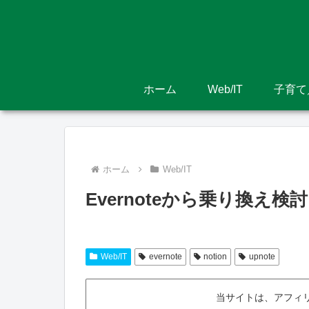
ホーム
Web/IT
子育て
ホーム
Web/IT
Evernoteから乗り換え検討
Web/IT
evernote
notion
upnote
当サイトは、アフィ