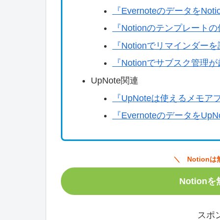
『EvernoteのデータをN
『Notionのテンプレート
『Notionでリマインダ
『Notionでサブスク管
UpNote関連
『UpNoteは使えるメモ
『EvernoteのデータをU
＼ Notio
Notio
スポ