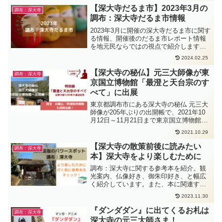
【深大寺だるま市】2023年3月の
調布：深大寺
調布：深大寺だるま市情報
2023年3月に開催の深大寺だるま市に関す
る情報、開催後のだるま市レポート情報
を地元民ならではの視点で紹介します。
過去のレポートも一覧できますので、よ
2024.02.25
ろしければご覧下さい。
【深大寺の秘仏】元三大師像が東
調布：深大寺
京国立博物館「最澄と天台宗のす
べて」に出展
東京都調布市にある深大寺の秘仏 元三大
師像が205年ぶりの出開帳で、2021年10
月12日～11月21日まで東京国立博物館に
出展されています。この記事では、深大
2021.10.29
寺の元三大師像、国宝白鳳仏、の出開帳
について紹介しています。
【深大寺の散策前後に読みたい
調布：深大寺
本】深大寺をより楽しむために
調布：深大寺に関する参考本を紹介。観
光案内、仏像好き、御朱印好き、と幅広
く紹介しています。また、本に関連する
深大寺の情報も掲載しています。
2023.11.30
『ダンダダン』に出てくるお札は
調布：深大寺
深大寺の元三大師さま！