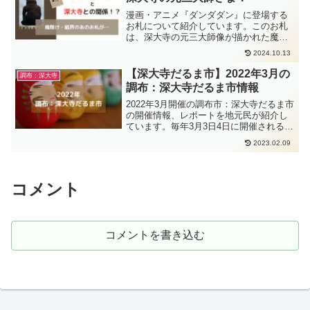
漫画・アニメ『ダンダダン』に登場する
お札について紹介しています。このお札
は、深大寺の元三大師像が描かれた魔除
けのおふだです。深大寺で授かることが
2024.10.13
できるので、興味がある方はぜひ一度深
大寺を訪問してみてください。
【深大寺だるま市】2022年3月の
調布：深大寺
調布：深大寺だるま市情報
2022年3月開催の調布市：深大寺だるま市
の開催情報、レポートを地元民が紹介し
ています。毎年3月3日4日に開催される春
を呼ぶだるま市として有名な「深大寺だ
2023.02.09
るま市」は、今年も縮小しての開催とな
りましたが、晴れて気持ちの良い深大寺
だるま市でした。
コメント
コメントを書き込む