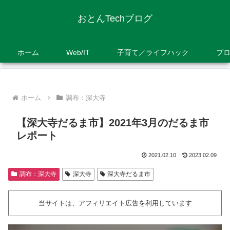
おとんTechブログ
ホーム
Web/IT
子育て／ライフハック
ブ
ホーム
調布：深大寺
【深大寺だるま市】2021年3月のだるま市
レポート
2021.02.10
2023.02.09
調布：深大寺
深大寺
深大寺だるま市
当サイトは、アフィリエイト広告を利用しています